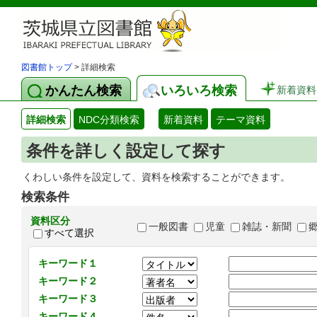
図書館トップ
> 詳細検索
かんたん検索
いろいろ検索
新着資料
詳細検索
NDC分類検索
新着資料
テーマ資料
条件を詳しく設定して探す
くわしい条件を設定して、資料を検索することができます。
検索条件
資料区分
一般図書
児童
雑誌・新聞
すべて選択
キーワード１
キーワード２
キーワード３
キーワード４