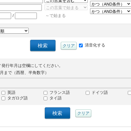
/
～で始まる
清音化する
／発行年月は空欄にしてください。
月まで（西暦、半角数字）
英語
フランス語
ドイツ語
タガログ語
タイ語