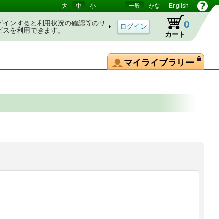
大
中
小
一般
かな
English
0
グインすると利用状況の確認等のサ
ビスを利用できます。
カート
マイライブラリー