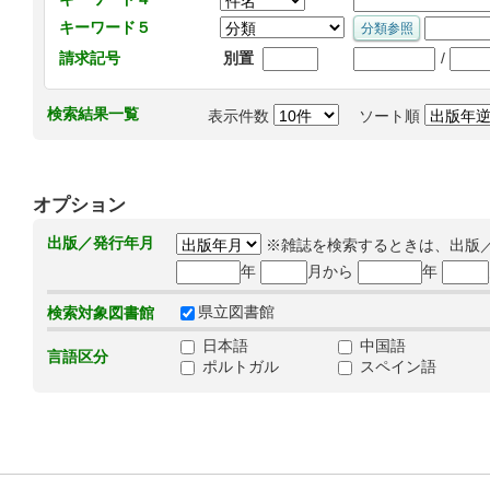
キーワード５
/
請求記号
別置
検索結果一覧
表示件数
ソート順
オプション
出版／発行年月
※雑誌を検索するときは、出版
年
月から
年
県立図書館
検索対象図書館
日本語
中国語
言語区分
ポルトガル
スペイン語