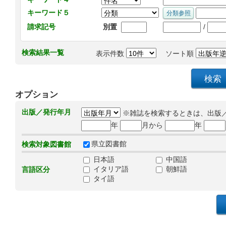
キーワード５
/
請求記号
別置
検索結果一覧
表示件数
ソート順
オプション
出版／発行年月
※雑誌を検索するときは、出版
年
月から
年
県立図書館
検索対象図書館
日本語
中国語
イタリア語
朝鮮語
言語区分
タイ語