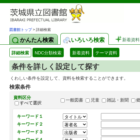
図書館トップ
> 詳細検索
かんたん検索
いろいろ検索
新着資料
詳細検索
NDC分類検索
新着資料
テーマ資料
条件を詳しく設定して探す
くわしい条件を設定して、資料を検索することができます。
検索条件
資料区分
一般図書
児童
雑誌・新聞
すべて選択
キーワード１
キーワード２
キーワード３
キーワード４