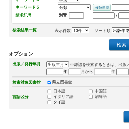
キーワード５
/
請求記号
別置
検索結果一覧
表示件数
ソート順
オプション
出版／発行年月
※雑誌を検索するときは、出版
年
月から
年
県立図書館
検索対象図書館
日本語
中国語
イタリア語
朝鮮語
言語区分
タイ語