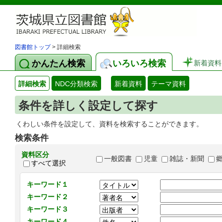
図書館トップ
> 詳細検索
かんたん検索
いろいろ検索
新着資料
詳細検索
NDC分類検索
新着資料
テーマ資料
条件を詳しく設定して探す
くわしい条件を設定して、資料を検索することができます。
検索条件
資料区分
一般図書
児童
雑誌・新聞
すべて選択
キーワード１
キーワード２
キーワード３
キーワード４