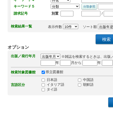
キーワード５
/
請求記号
別置
検索結果一覧
表示件数
ソート順
オプション
出版／発行年月
※雑誌を検索するときは、出版
年
月から
年
県立図書館
検索対象図書館
日本語
中国語
イタリア語
朝鮮語
言語区分
タイ語