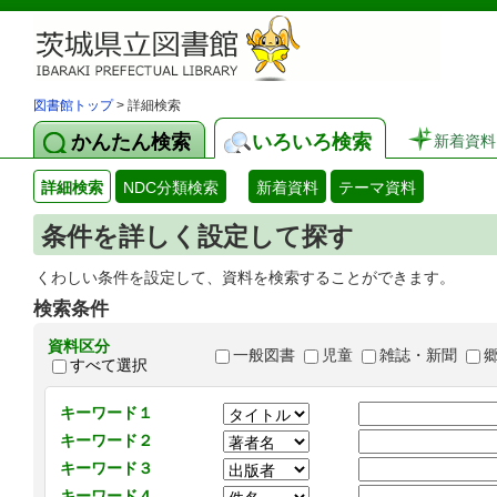
図書館トップ
> 詳細検索
かんたん検索
いろいろ検索
新着資料
詳細検索
NDC分類検索
新着資料
テーマ資料
条件を詳しく設定して探す
くわしい条件を設定して、資料を検索することができます。
検索条件
資料区分
一般図書
児童
雑誌・新聞
すべて選択
キーワード１
キーワード２
キーワード３
キーワード４