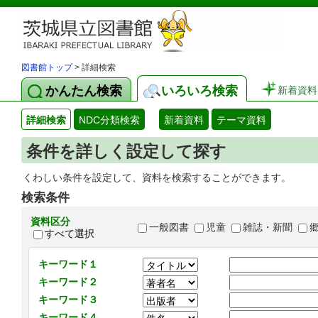
図書館トップ
> 詳細検索
かんたん検索
いろいろ検索
新着資料
詳細検索
NDC分類検索
新着資料
テーマ資料
条件を詳しく設定して探す
くわしい条件を設定して、資料を検索することができます。
検索条件
資料区分
一般図書
児童
雑誌・新聞
すべて選択
キーワード１
キーワード２
キーワード３
キーワード４