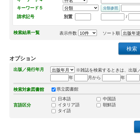
キーワード５
/
請求記号
別置
検索結果一覧
表示件数
ソート順
オプション
出版／発行年月
※雑誌を検索するときは、出版
年
月から
年
県立図書館
検索対象図書館
日本語
中国語
イタリア語
朝鮮語
言語区分
タイ語