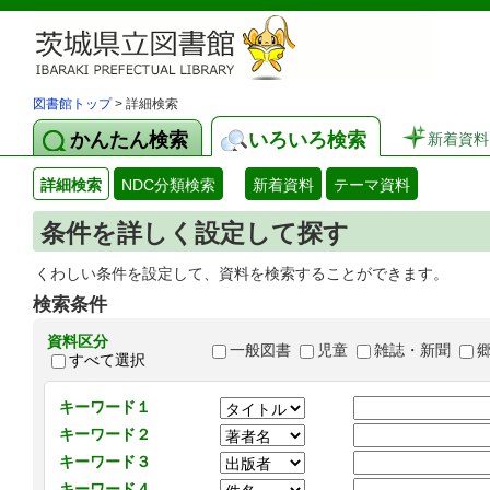
図書館トップ
> 詳細検索
かんたん検索
いろいろ検索
新着資料
詳細検索
NDC分類検索
新着資料
テーマ資料
条件を詳しく設定して探す
くわしい条件を設定して、資料を検索することができます。
検索条件
資料区分
一般図書
児童
雑誌・新聞
すべて選択
キーワード１
キーワード２
キーワード３
キーワード４