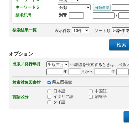
キーワード５
/
請求記号
別置
検索結果一覧
表示件数
ソート順
オプション
出版／発行年月
※雑誌を検索するときは、出版
年
月から
年
県立図書館
検索対象図書館
日本語
中国語
イタリア語
朝鮮語
言語区分
タイ語