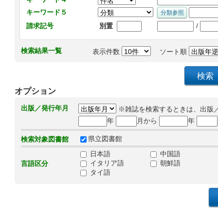
キーワード５
/
請求記号
別置
検索結果一覧
表示件数
ソート順
オプション
出版／発行年月
※雑誌を検索するときは、出版
年
月から
年
県立図書館
検索対象図書館
日本語
中国語
イタリア語
朝鮮語
言語区分
タイ語