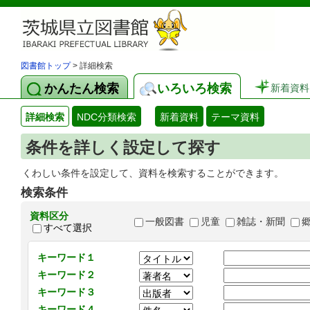
図書館トップ
> 詳細検索
かんたん検索
いろいろ検索
新着資料
詳細検索
NDC分類検索
新着資料
テーマ資料
条件を詳しく設定して探す
くわしい条件を設定して、資料を検索することができます。
検索条件
資料区分
一般図書
児童
雑誌・新聞
すべて選択
キーワード１
キーワード２
キーワード３
キーワード４