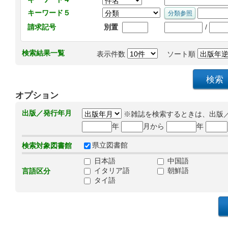
キーワード５
/
請求記号
別置
検索結果一覧
表示件数
ソート順
オプション
出版／発行年月
※雑誌を検索するときは、出版
年
月から
年
県立図書館
検索対象図書館
日本語
中国語
イタリア語
朝鮮語
言語区分
タイ語