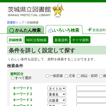
図書館トップ
> 詳細検索
かんたん検索
いろいろ検索
新着資料
詳細検索
NDC分類検索
新着資料
テーマ資料
条件を詳しく設定して探す
くわしい条件を設定して、資料を検索することができます。
検索条件
資料区分
一般図書
児童
雑誌・新聞
すべて選択
キーワード１
キーワード２
キーワード３
キーワード４