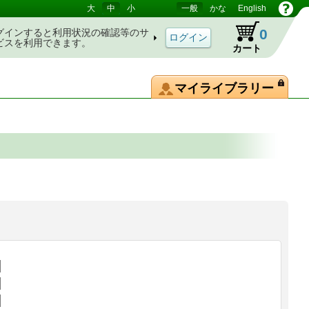
大
中
小
一般
かな
English
0
グインすると利用状況の確認等のサ
ビスを利用できます。
カート
マイライブラリー