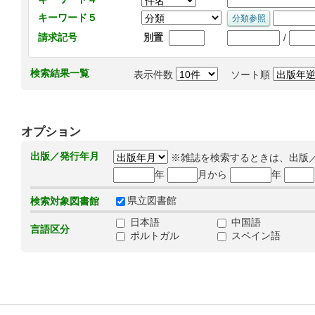
キーワード５
/
請求記号
別置
検索結果一覧
表示件数
ソート順
オプション
出版／発行年月
※雑誌を検索するときは、出版
年
月から
年
県立図書館
検索対象図書館
日本語
中国語
言語区分
ポルトガル
スペイン語