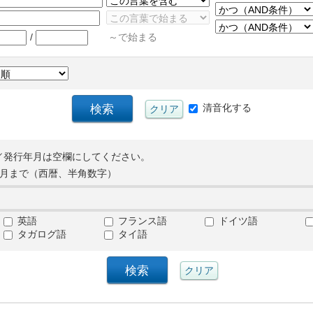
/
～で始まる
清音化する
／発行年月は空欄にしてください。
月まで（西暦、半角数字）
英語
フランス語
ドイツ語
タガログ語
タイ語