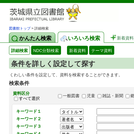
図書館トップ
> 詳細検索
かんたん検索
いろいろ検索
新着資料
詳細検索
NDC分類検索
新着資料
テーマ資料
条件を詳しく設定して探す
くわしい条件を設定して、資料を検索することができます。
検索条件
資料区分
一般図書
児童
雑誌・新聞
すべて選択
キーワード１
キーワード２
キーワード３
キーワード４