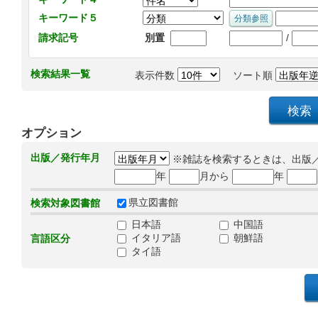
キーワード５
/
請求記号
別置
検索結果一覧
表示件数
ソート順
オプション
出版／発行年月
※雑誌を検索するときは、出版
年
月から
年
県立図書館
検索対象図書館
日本語
中国語
イタリア語
朝鮮語
言語区分
タイ語