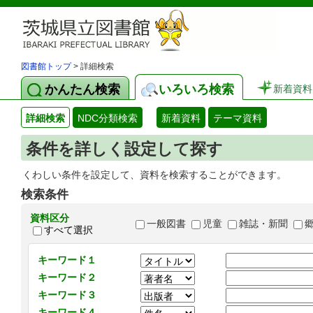
図書館トップ
> 詳細検索
かんたん検索
いろいろ検索
新着資料
詳細検索
NDC分類検索
新着資料
テーマ資料
条件を詳しく設定して探す
くわしい条件を設定して、資料を検索することができます。
検索条件
資料区分
一般図書
児童
雑誌・新聞
すべて選択
キーワード１
キーワード２
キーワード３
キーワード４