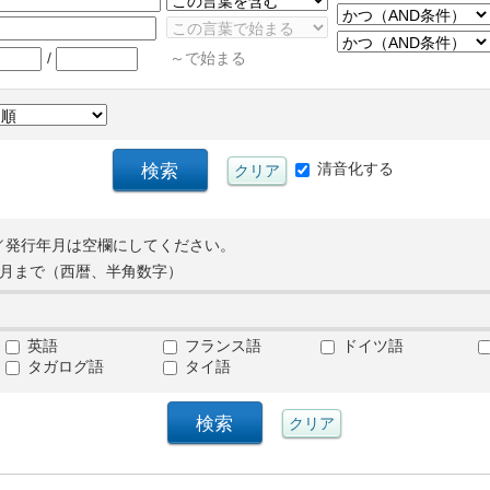
/
～で始まる
清音化する
／発行年月は空欄にしてください。
月まで（西暦、半角数字）
英語
フランス語
ドイツ語
タガログ語
タイ語