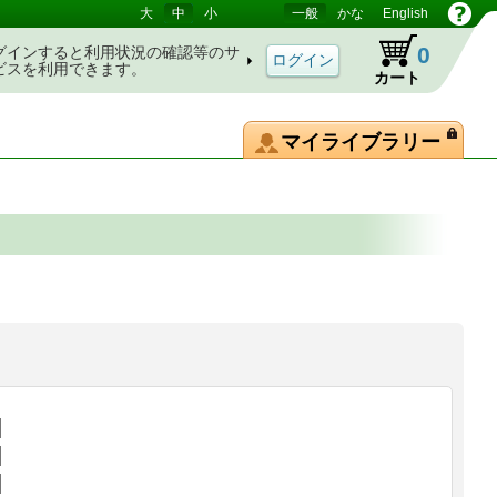
大
中
小
一般
かな
English
0
グインすると利用状況の確認等のサ
ビスを利用できます。
カート
マイライブラリー