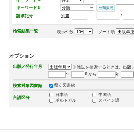
キーワード５
/
請求記号
別置
検索結果一覧
表示件数
ソート順
オプション
出版／発行年月
※雑誌を検索するときは、出版
年
月から
年
県立図書館
検索対象図書館
日本語
中国語
言語区分
ポルトガル
スペイン語