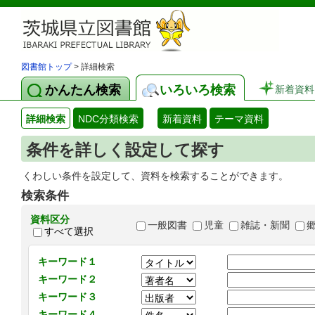
図書館トップ
> 詳細検索
かんたん検索
いろいろ検索
新着資料
詳細検索
NDC分類検索
新着資料
テーマ資料
条件を詳しく設定して探す
くわしい条件を設定して、資料を検索することができます。
検索条件
資料区分
一般図書
児童
雑誌・新聞
すべて選択
キーワード１
キーワード２
キーワード３
キーワード４