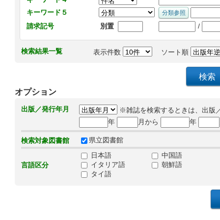
キーワード５
/
請求記号
別置
検索結果一覧
表示件数
ソート順
オプション
出版／発行年月
※雑誌を検索するときは、出版
年
月から
年
県立図書館
検索対象図書館
日本語
中国語
イタリア語
朝鮮語
言語区分
タイ語