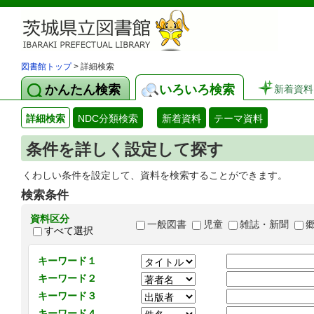
図書館トップ
> 詳細検索
かんたん検索
いろいろ検索
新着資料
詳細検索
NDC分類検索
新着資料
テーマ資料
条件を詳しく設定して探す
くわしい条件を設定して、資料を検索することができます。
検索条件
資料区分
一般図書
児童
雑誌・新聞
すべて選択
キーワード１
キーワード２
キーワード３
キーワード４