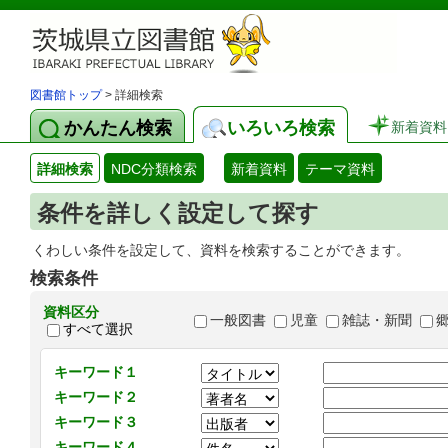
図書館トップ
> 詳細検索
かんたん検索
いろいろ検索
新着資料
詳細検索
NDC分類検索
新着資料
テーマ資料
条件を詳しく設定して探す
くわしい条件を設定して、資料を検索することができます。
検索条件
資料区分
一般図書
児童
雑誌・新聞
すべて選択
キーワード１
キーワード２
キーワード３
キーワード４