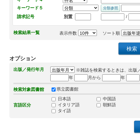
キーワード５
/
請求記号
別置
検索結果一覧
表示件数
ソート順
オプション
出版／発行年月
※雑誌を検索するときは、出版
年
月から
年
県立図書館
検索対象図書館
日本語
中国語
イタリア語
朝鮮語
言語区分
タイ語