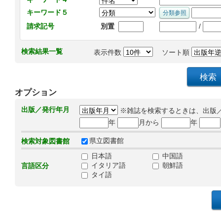
キーワード５
/
請求記号
別置
検索結果一覧
表示件数
ソート順
オプション
出版／発行年月
※雑誌を検索するときは、出版
年
月から
年
県立図書館
検索対象図書館
日本語
中国語
イタリア語
朝鮮語
言語区分
タイ語