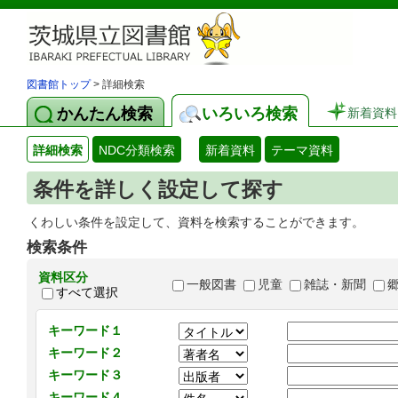
図書館トップ
> 詳細検索
かんたん検索
いろいろ検索
新着資料
詳細検索
NDC分類検索
新着資料
テーマ資料
条件を詳しく設定して探す
くわしい条件を設定して、資料を検索することができます。
検索条件
資料区分
一般図書
児童
雑誌・新聞
すべて選択
キーワード１
キーワード２
キーワード３
キーワード４