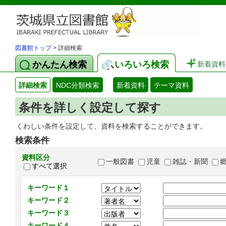
図書館トップ
> 詳細検索
かんたん検索
いろいろ検索
新着資料
詳細検索
NDC分類検索
新着資料
テーマ資料
条件を詳しく設定して探す
くわしい条件を設定して、資料を検索することができます。
検索条件
資料区分
一般図書
児童
雑誌・新聞
すべて選択
キーワード１
キーワード２
キーワード３
キーワード４