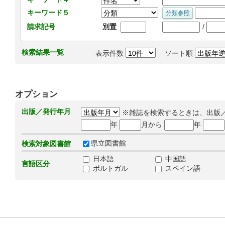
キーワード５
/
請求記号
別置
検索結果一覧
表示件数
ソート順
オプション
出版／発行年月
※雑誌を検索するときは、出版
年
月から
年
県立図書館
検索対象図書館
日本語
中国語
言語区分
ポルトガル
スペイン語