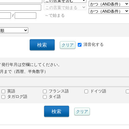
/
～で始まる
清音化する
／発行年月は空欄にしてください。
月まで（西暦、半角数字）
英語
フランス語
ドイツ語
タガログ語
タイ語