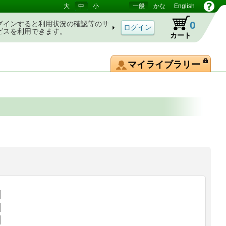
大
中
小
一般
かな
English
0
グインすると利用状況の確認等のサ
ビスを利用できます。
カート
マイライブラリー