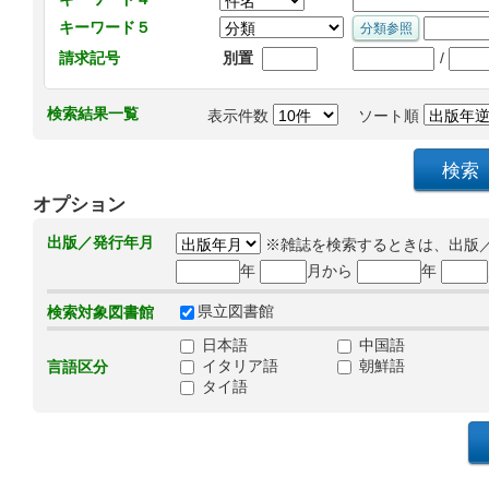
キーワード５
/
請求記号
別置
検索結果一覧
表示件数
ソート順
オプション
出版／発行年月
※雑誌を検索するときは、出版
年
月から
年
県立図書館
検索対象図書館
日本語
中国語
イタリア語
朝鮮語
言語区分
タイ語