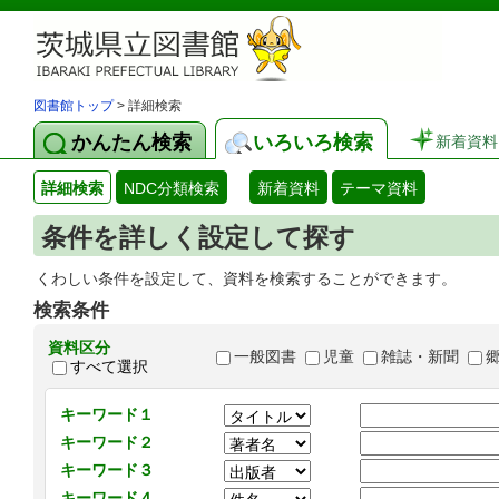
図書館トップ
> 詳細検索
かんたん検索
いろいろ検索
新着資料
詳細検索
NDC分類検索
新着資料
テーマ資料
条件を詳しく設定して探す
くわしい条件を設定して、資料を検索することができます。
検索条件
資料区分
一般図書
児童
雑誌・新聞
すべて選択
キーワード１
キーワード２
キーワード３
キーワード４