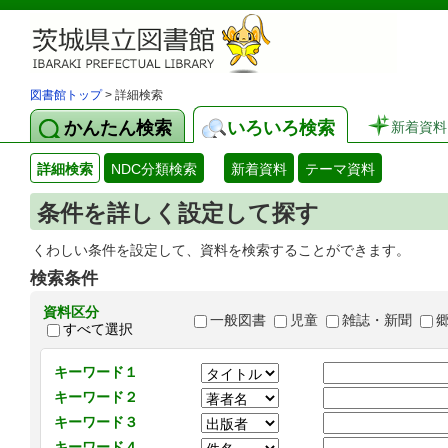
図書館トップ
> 詳細検索
かんたん検索
いろいろ検索
新着資料
詳細検索
NDC分類検索
新着資料
テーマ資料
条件を詳しく設定して探す
くわしい条件を設定して、資料を検索することができます。
検索条件
資料区分
一般図書
児童
雑誌・新聞
すべて選択
キーワード１
キーワード２
キーワード３
キーワード４