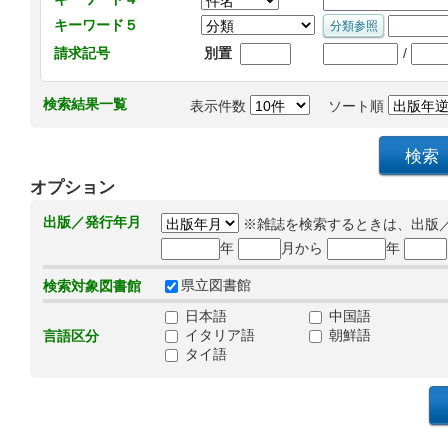
キーワード５
/
請求記号
別置
検索結果一覧
表示件数
ソート順
オプション
出版／発行年月
※雑誌を検索するときは、出版
年
月から
年
県立図書館
検索対象図書館
日本語
中国語
イタリア語
朝鮮語
言語区分
タイ語