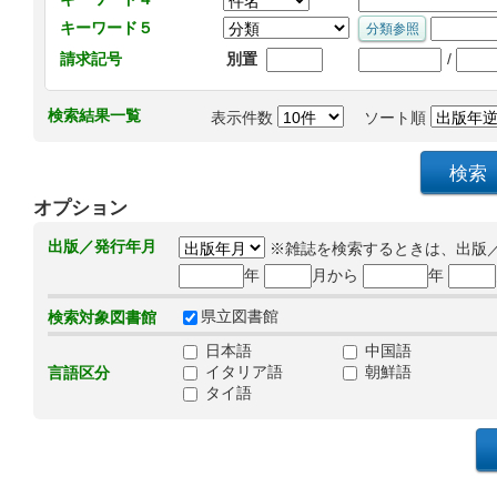
キーワード５
/
請求記号
別置
検索結果一覧
表示件数
ソート順
オプション
出版／発行年月
※雑誌を検索するときは、出版
年
月から
年
県立図書館
検索対象図書館
日本語
中国語
イタリア語
朝鮮語
言語区分
タイ語