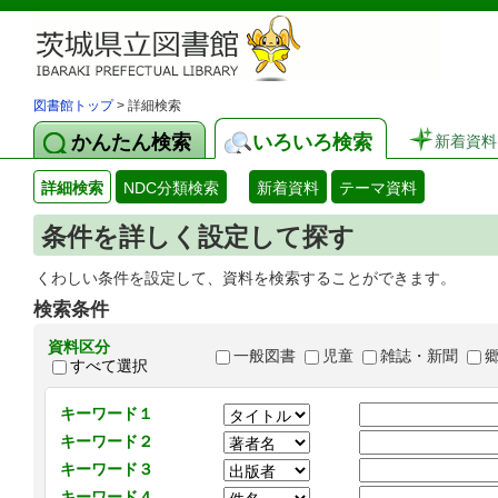
図書館トップ
> 詳細検索
かんたん検索
いろいろ検索
新着資料
詳細検索
NDC分類検索
新着資料
テーマ資料
条件を詳しく設定して探す
くわしい条件を設定して、資料を検索することができます。
検索条件
資料区分
一般図書
児童
雑誌・新聞
すべて選択
キーワード１
キーワード２
キーワード３
キーワード４