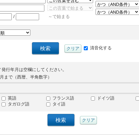
/
～で始まる
清音化する
／発行年月は空欄にしてください。
月まで（西暦、半角数字）
英語
フランス語
ドイツ語
タガログ語
タイ語