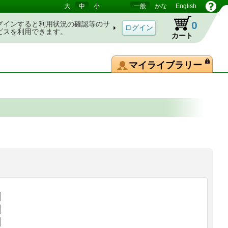
大
中
小
一般
かな
English
0
グインすると利用状況の確認等のサ
ビスを利用できます。
カート
マイライブラリー