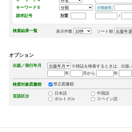
キーワード５
/
請求記号
別置
検索結果一覧
表示件数
ソート順
オプション
出版／発行年月
※雑誌を検索するときは、出版
年
月から
年
県立図書館
検索対象図書館
日本語
中国語
言語区分
ポルトガル
スペイン語