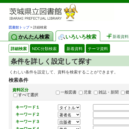
図書館トップ
> 詳細検索
かんたん検索
いろいろ検索
新着資料
詳細検索
NDC分類検索
新着資料
テーマ資料
条件を詳しく設定して探す
くわしい条件を設定して、資料を検索することができます。
検索条件
資料区分
一般図書
児童
雑誌・新聞
すべて選択
キーワード１
キーワード２
キーワード３
キーワード４