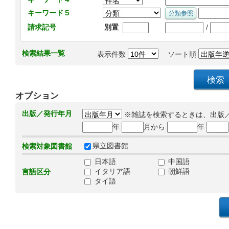
キーワード５
/
請求記号
別置
検索結果一覧
表示件数
ソート順
オプション
出版／発行年月
※雑誌を検索するときは、出版
年
月から
年
県立図書館
検索対象図書館
日本語
中国語
イタリア語
朝鮮語
言語区分
タイ語