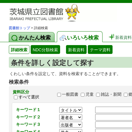
図書館トップ
> 詳細検索
かんたん検索
いろいろ検索
新着資料
詳細検索
NDC分類検索
新着資料
テーマ資料
条件を詳しく設定して探す
くわしい条件を設定して、資料を検索することができます。
検索条件
資料区分
一般図書
児童
雑誌・新聞
すべて選択
キーワード１
キーワード２
キーワード３
キーワード４