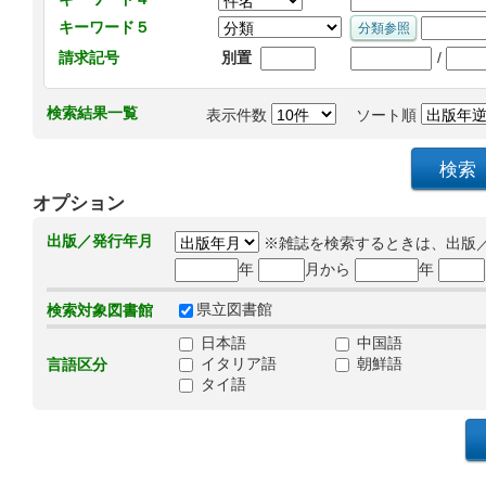
キーワード５
/
請求記号
別置
検索結果一覧
表示件数
ソート順
オプション
出版／発行年月
※雑誌を検索するときは、出版
年
月から
年
県立図書館
検索対象図書館
日本語
中国語
イタリア語
朝鮮語
言語区分
タイ語