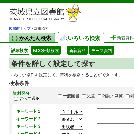
図書館トップ
> 詳細検索
かんたん検索
いろいろ検索
新着資料
詳細検索
NDC分類検索
新着資料
テーマ資料
条件を詳しく設定して探す
くわしい条件を設定して、資料を検索することができます。
検索条件
資料区分
一般図書
児童
雑誌・新聞
すべて選択
キーワード１
キーワード２
キーワード３
キーワード４