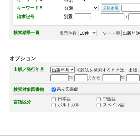
キーワード５
/
請求記号
別置
検索結果一覧
表示件数
ソート順
オプション
出版／発行年月
※雑誌を検索するときは、出版
年
月から
年
県立図書館
検索対象図書館
日本語
中国語
言語区分
ポルトガル
スペイン語