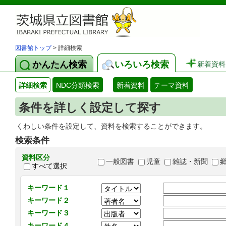
図書館トップ
> 詳細検索
かんたん検索
いろいろ検索
新着資料
詳細検索
NDC分類検索
新着資料
テーマ資料
条件を詳しく設定して探す
くわしい条件を設定して、資料を検索することができます。
検索条件
資料区分
一般図書
児童
雑誌・新聞
すべて選択
キーワード１
キーワード２
キーワード３
キーワード４