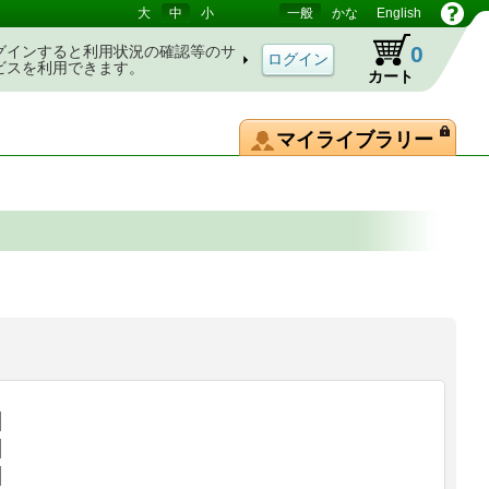
大
中
小
一般
かな
English
0
グインすると利用状況の確認等のサ
ビスを利用できます。
カート
マイライブラリー