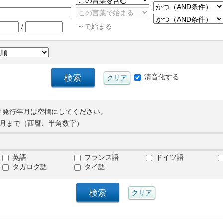
/
～で始まる
清音化する
／発行年月は空欄にしてください。
月まで（西暦、半角数字）
英語
フランス語
ドイツ語
タガログ語
タイ語