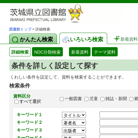
図書館トップ
> 詳細検索
かんたん検索
いろいろ検索
新着資料
詳細検索
NDC分類検索
新着資料
テーマ資料
条件を詳しく設定して探す
くわしい条件を設定して、資料を検索することができます。
検索条件
資料区分
一般図書
児童
雑誌・新聞
すべて選択
キーワード１
キーワード２
キーワード３
キーワード４