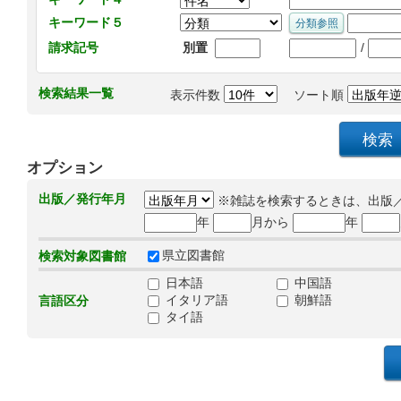
キーワード５
/
請求記号
別置
検索結果一覧
表示件数
ソート順
オプション
出版／発行年月
※雑誌を検索するときは、出版
年
月から
年
県立図書館
検索対象図書館
日本語
中国語
イタリア語
朝鮮語
言語区分
タイ語