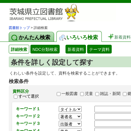
図書館トップ
> 詳細検索
かんたん検索
いろいろ検索
新着資料
詳細検索
NDC分類検索
新着資料
テーマ資料
条件を詳しく設定して探す
くわしい条件を設定して、資料を検索することができます。
検索条件
資料区分
一般図書
児童
雑誌・新聞
すべて選択
キーワード１
キーワード２
キーワード３
キーワード４