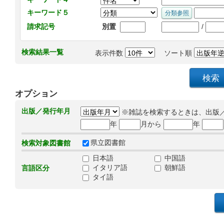
キーワード５
/
請求記号
別置
検索結果一覧
表示件数
ソート順
オプション
出版／発行年月
※雑誌を検索するときは、出版
年
月から
年
県立図書館
検索対象図書館
日本語
中国語
イタリア語
朝鮮語
言語区分
タイ語