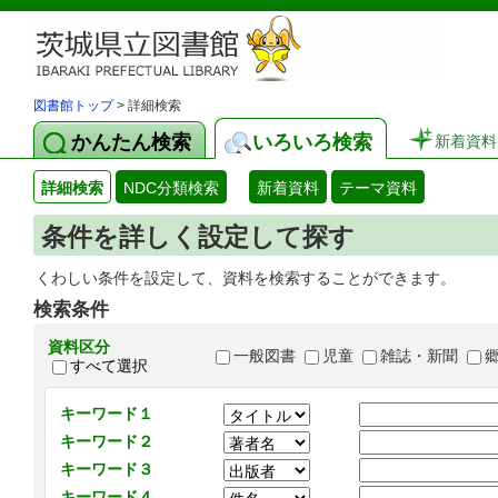
図書館トップ
> 詳細検索
かんたん検索
いろいろ検索
新着資料
詳細検索
NDC分類検索
新着資料
テーマ資料
条件を詳しく設定して探す
くわしい条件を設定して、資料を検索することができます。
検索条件
資料区分
一般図書
児童
雑誌・新聞
すべて選択
キーワード１
キーワード２
キーワード３
キーワード４