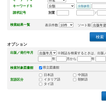
キーワード５
/
請求記号
別置
検索結果一覧
表示件数
ソート順
オプション
出版／発行年月
※雑誌を検索するときは、出版
年
月から
年
県立図書館
検索対象図書館
日本語
中国語
イタリア語
朝鮮語
言語区分
タイ語