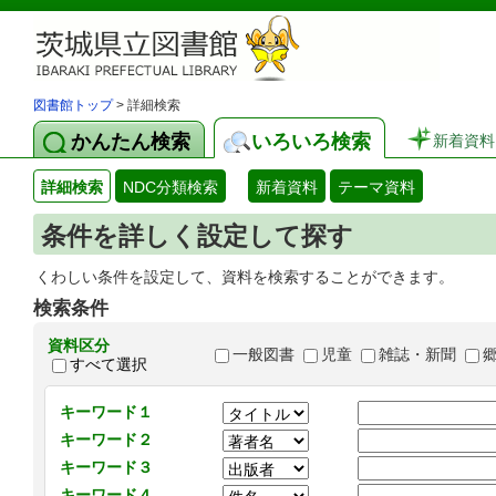
図書館トップ
> 詳細検索
かんたん検索
いろいろ検索
新着資料
詳細検索
NDC分類検索
新着資料
テーマ資料
条件を詳しく設定して探す
くわしい条件を設定して、資料を検索することができます。
検索条件
資料区分
一般図書
児童
雑誌・新聞
すべて選択
キーワード１
キーワード２
キーワード３
キーワード４