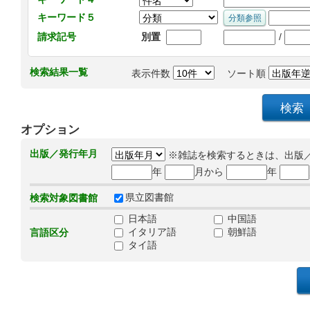
キーワード５
/
請求記号
別置
検索結果一覧
表示件数
ソート順
オプション
出版／発行年月
※雑誌を検索するときは、出版
年
月から
年
県立図書館
検索対象図書館
日本語
中国語
イタリア語
朝鮮語
言語区分
タイ語