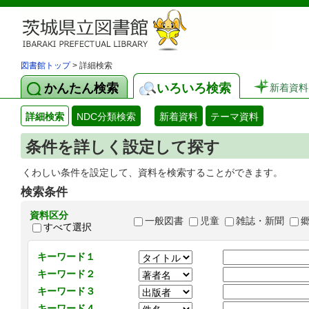
図書館トップ
> 詳細検索
かんたん検索
いろいろ検索
新着資料
詳細検索
NDC分類検索
新着資料
テーマ資料
条件を詳しく設定して探す
くわしい条件を設定して、資料を検索することができます。
検索条件
資料区分
一般図書
児童
雑誌・新聞
すべて選択
キーワード１
キーワード２
キーワード３
キーワード４