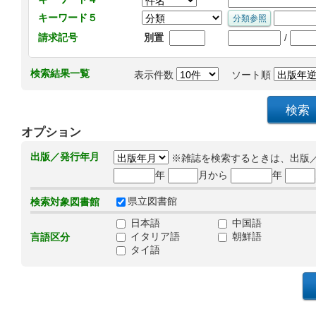
キーワード５
/
請求記号
別置
検索結果一覧
表示件数
ソート順
オプション
出版／発行年月
※雑誌を検索するときは、出版
年
月から
年
県立図書館
検索対象図書館
日本語
中国語
イタリア語
朝鮮語
言語区分
タイ語