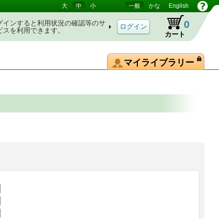
大
中
小
一般
かな
English
0
グインすると利用状況の確認等のサ
ビスを利用できます。
カート
マイライブラリー