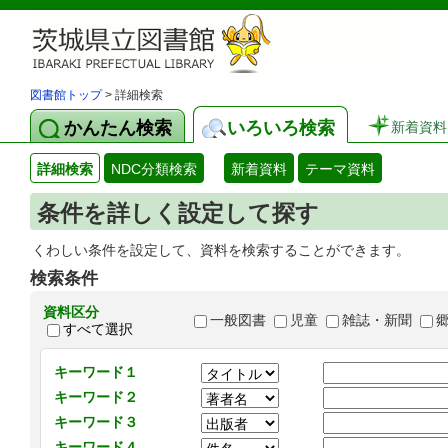
図書館トップ
> 詳細検索
かんたん検索
いろいろ検索
新着資料
詳細検索
NDC分類検索
新着資料
テーマ資料
条件を詳しく設定して探す
くわしい条件を設定して、資料を検索することができます。
検索条件
資料区分
一般図書
児童
雑誌・新聞
すべて選択
キーワード１
キーワード２
キーワード３
キーワード４