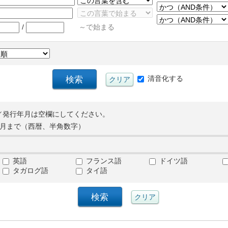
/
～で始まる
清音化する
／発行年月は空欄にしてください。
月まで（西暦、半角数字）
英語
フランス語
ドイツ語
タガログ語
タイ語