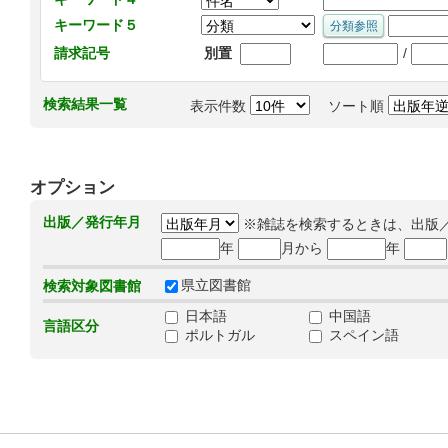
キーワード５
/
請求記号
別置
検索結果一覧
表示件数
ソート順
オプション
出版／発行年月
※雑誌を検索するときは、出版
年
月から
年
県立図書館
検索対象図書館
日本語
中国語
言語区分
ポルトガル
スペイン語