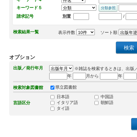
キーワード５
/
請求記号
別置
検索結果一覧
表示件数
ソート順
オプション
出版／発行年月
※雑誌を検索するときは、出版
年
月から
年
県立図書館
検索対象図書館
日本語
中国語
イタリア語
朝鮮語
言語区分
タイ語