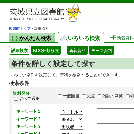
図書館トップ
> 詳細検索
かんたん検索
いろいろ検索
新着資料
詳細検索
NDC分類検索
新着資料
テーマ資料
条件を詳しく設定して探す
くわしい条件を設定して、資料を検索することができます。
検索条件
資料区分
一般図書
児童
雑誌・新聞
すべて選択
キーワード１
キーワード２
キーワード３
キーワード４