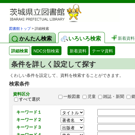
図書館トップ
> 詳細検索
かんたん検索
いろいろ検索
新着資料
詳細検索
NDC分類検索
新着資料
テーマ資料
条件を詳しく設定して探す
くわしい条件を設定して、資料を検索することができます。
検索条件
資料区分
一般図書
児童
雑誌・新聞
すべて選択
キーワード１
キーワード２
キーワード３
キーワード４