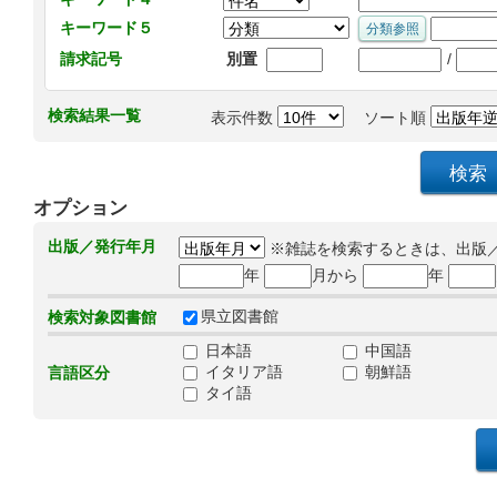
キーワード５
/
請求記号
別置
検索結果一覧
表示件数
ソート順
オプション
出版／発行年月
※雑誌を検索するときは、出版
年
月から
年
県立図書館
検索対象図書館
日本語
中国語
イタリア語
朝鮮語
言語区分
タイ語