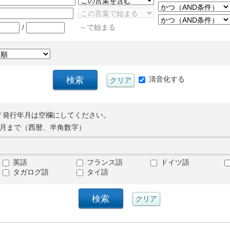
/
～で始まる
清音化する
／発行年月は空欄にしてください。
月まで（西暦、半角数字）
英語
フランス語
ドイツ語
タガログ語
タイ語