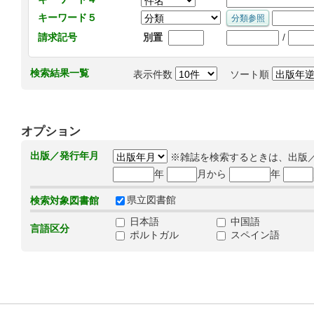
キーワード５
/
請求記号
別置
検索結果一覧
表示件数
ソート順
オプション
出版／発行年月
※雑誌を検索するときは、出版
年
月から
年
県立図書館
検索対象図書館
日本語
中国語
言語区分
ポルトガル
スペイン語