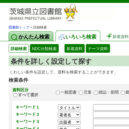
図書館トップ
> 詳細検索
かんたん検索
いろいろ検索
新着資料
詳細検索
NDC分類検索
新着資料
テーマ資料
条件を詳しく設定して探す
くわしい条件を設定して、資料を検索することができます。
検索条件
資料区分
一般図書
児童
雑誌・新聞
すべて選択
キーワード１
キーワード２
キーワード３
キーワード４