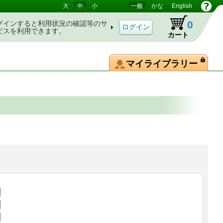
大
中
小
一般
かな
English
0
グインすると利用状況の確認等のサ
ビスを利用できます。
カート
マイライブラリー