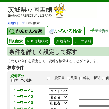
図書館トップ
> 詳細検索
かんたん検索
いろいろ検索
新着資料
詳細検索
NDC分類検索
新着資料
テーマ資料
条件を詳しく設定して探す
くわしい条件を設定して、資料を検索することができます。
検索条件
資料区分
一般図書
児童
雑誌・新聞
すべて選択
キーワード１
キーワード２
キーワード３
キーワード４