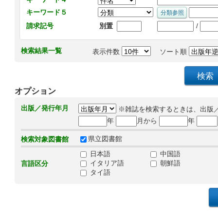
キーワード５
/
請求記号
別置
検索結果一覧
表示件数
ソート順
オプション
出版／発行年月
※雑誌を検索するときは、出版
年
月から
年
県立図書館
検索対象図書館
日本語
中国語
イタリア語
朝鮮語
言語区分
タイ語