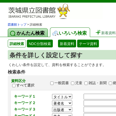
図書館トップ
> 詳細検索
かんたん検索
いろいろ検索
新着資料
詳細検索
NDC分類検索
新着資料
テーマ資料
条件を詳しく設定して探す
くわしい条件を設定して、資料を検索することができます。
検索条件
資料区分
一般図書
児童
雑誌・新聞
すべて選択
キーワード１
キーワード２
キーワード３
キーワード４