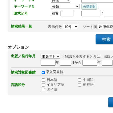
キーワード５
/
請求記号
別置
検索結果一覧
表示件数
ソート順
オプション
出版／発行年月
※雑誌を検索するときは、出版
年
月から
年
県立図書館
検索対象図書館
日本語
中国語
イタリア語
朝鮮語
言語区分
タイ語