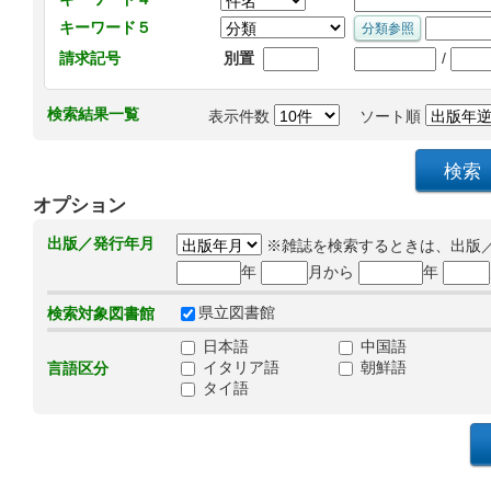
キーワード５
/
請求記号
別置
検索結果一覧
表示件数
ソート順
オプション
出版／発行年月
※雑誌を検索するときは、出版
年
月から
年
県立図書館
検索対象図書館
日本語
中国語
イタリア語
朝鮮語
言語区分
タイ語