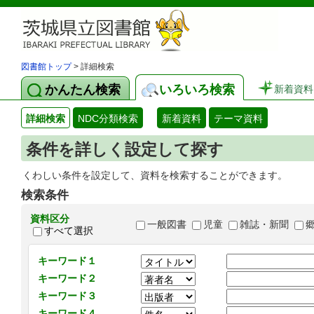
図書館トップ
> 詳細検索
かんたん検索
いろいろ検索
新着資料
詳細検索
NDC分類検索
新着資料
テーマ資料
条件を詳しく設定して探す
くわしい条件を設定して、資料を検索することができます。
検索条件
資料区分
一般図書
児童
雑誌・新聞
すべて選択
キーワード１
キーワード２
キーワード３
キーワード４