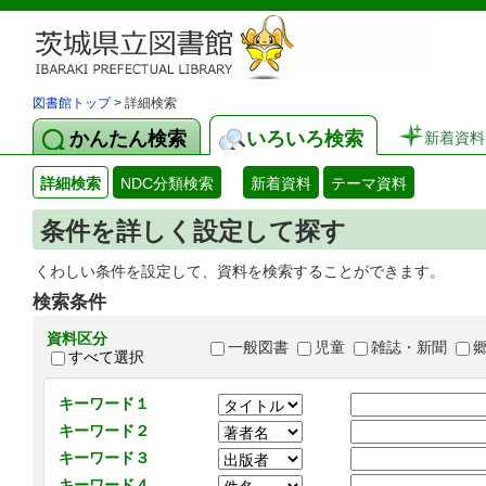
図書館トップ
> 詳細検索
かんたん検索
いろいろ検索
新着資料
詳細検索
NDC分類検索
新着資料
テーマ資料
条件を詳しく設定して探す
くわしい条件を設定して、資料を検索することができます。
検索条件
資料区分
一般図書
児童
雑誌・新聞
すべて選択
キーワード１
キーワード２
キーワード３
キーワード４