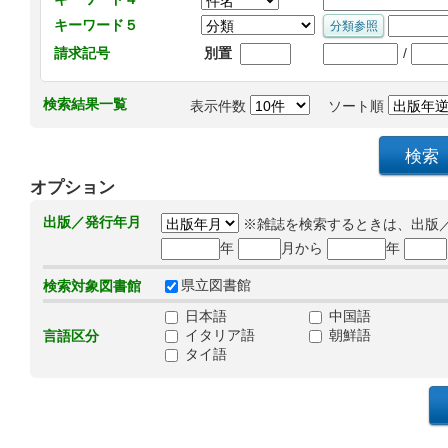
キーワード５
/
請求記号
別置
検索結果一覧
表示件数
ソート順
オプション
出版／発行年月
※雑誌を検索するときは、出版
年
月から
年
県立図書館
検索対象図書館
日本語
中国語
イタリア語
朝鮮語
言語区分
タイ語