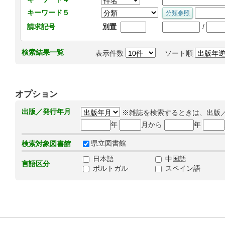
キーワード５
/
請求記号
別置
検索結果一覧
表示件数
ソート順
オプション
出版／発行年月
※雑誌を検索するときは、出版
年
月から
年
県立図書館
検索対象図書館
日本語
中国語
言語区分
ポルトガル
スペイン語