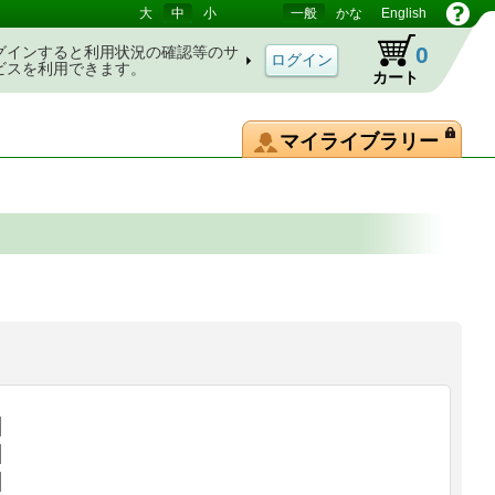
大
中
小
一般
かな
English
0
グインすると利用状況の確認等のサ
ビスを利用できます。
カート
マイライブラリー