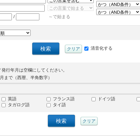
/
～で始まる
清音化する
／発行年月は空欄にしてください。
月まで（西暦、半角数字）
英語
フランス語
ドイツ語
タガログ語
タイ語