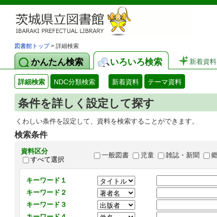
図書館トップ
> 詳細検索
かんたん検索
いろいろ検索
新着資料
詳細検索
NDC分類検索
新着資料
テーマ資料
条件を詳しく設定して探す
くわしい条件を設定して、資料を検索することができます。
検索条件
資料区分
一般図書
児童
雑誌・新聞
すべて選択
キーワード１
キーワード２
キーワード３
キーワード４