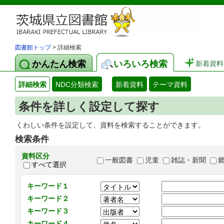
図書館トップ
> 詳細検索
かんたん検索
いろいろ検索
新着資料
詳細検索
NDC分類検索
新着資料
テーマ資料
条件を詳しく設定して探す
くわしい条件を設定して、資料を検索することができます。
検索条件
資料区分
一般図書
児童
雑誌・新聞
すべて選択
キーワード１
キーワード２
キーワード３
キーワード４