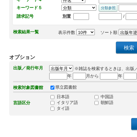
キーワード５
/
請求記号
別置
検索結果一覧
表示件数
ソート順
オプション
出版／発行年月
※雑誌を検索するときは、出版
年
月から
年
県立図書館
検索対象図書館
日本語
中国語
イタリア語
朝鮮語
言語区分
タイ語