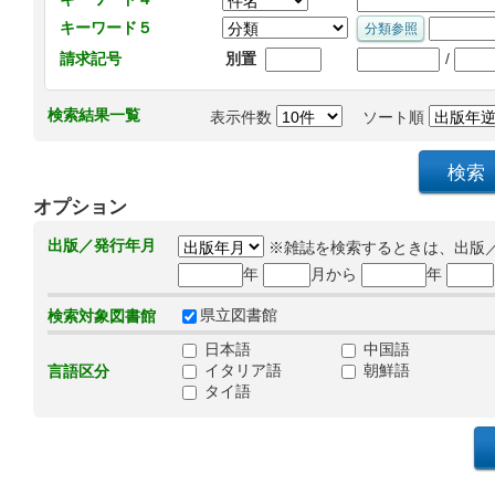
キーワード５
/
請求記号
別置
検索結果一覧
表示件数
ソート順
オプション
出版／発行年月
※雑誌を検索するときは、出版
年
月から
年
県立図書館
検索対象図書館
日本語
中国語
イタリア語
朝鮮語
言語区分
タイ語