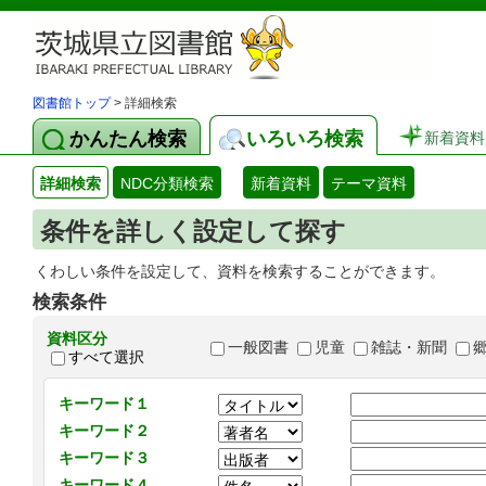
図書館トップ
> 詳細検索
かんたん検索
いろいろ検索
新着資料
詳細検索
NDC分類検索
新着資料
テーマ資料
条件を詳しく設定して探す
くわしい条件を設定して、資料を検索することができます。
検索条件
資料区分
一般図書
児童
雑誌・新聞
すべて選択
キーワード１
キーワード２
キーワード３
キーワード４