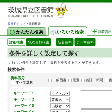
図書館トップ
> 詳細検索
かんたん検索
いろいろ検索
新着資料
詳細検索
NDC分類検索
新着資料
テーマ資料
条件を詳しく設定して探す
くわしい条件を設定して、資料を検索することができます。
検索条件
資料区分
一般図書
児童
雑誌・新聞
すべて選択
キーワード１
キーワード２
キーワード３
キーワード４