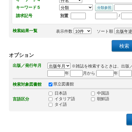
キーワード５
/
請求記号
別置
検索結果一覧
表示件数
ソート順
オプション
出版／発行年月
※雑誌を検索するときは、出版
年
月から
年
県立図書館
検索対象図書館
日本語
中国語
イタリア語
朝鮮語
言語区分
タイ語