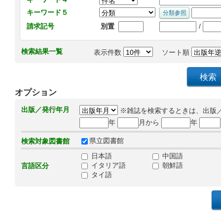
キーワード５
/
請求記号
別置
検索結果一覧
表示件数
ソート順
オプション
出版／発行年月
※雑誌を検索するときは、出版
年
月から
年
県立図書館
検索対象図書館
日本語
中国語
イタリア語
朝鮮語
言語区分
タイ語