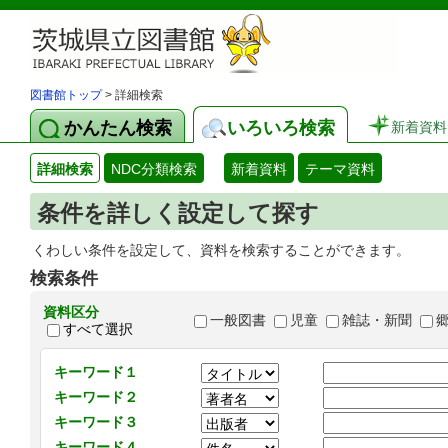
図書館トップ
> 詳細検索
かんたん検索
いろいろ検索
新着資料
詳細検索
NDC分類検索
新着資料
テーマ資料
条件を詳しく設定して探す
くわしい条件を設定して、資料を検索することができます。
検索条件
資料区分
一般図書
児童
雑誌・新聞
すべて選択
キーワード１
キーワード２
キーワード３
キーワード４