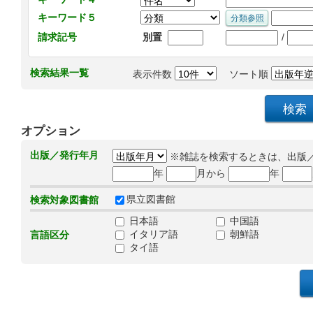
キーワード５
/
請求記号
別置
検索結果一覧
表示件数
ソート順
オプション
出版／発行年月
※雑誌を検索するときは、出版
年
月から
年
県立図書館
検索対象図書館
日本語
中国語
イタリア語
朝鮮語
言語区分
タイ語