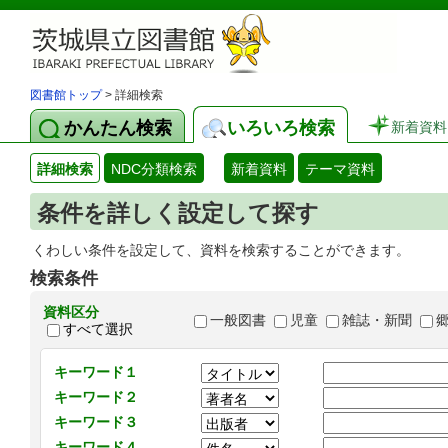
図書館トップ
> 詳細検索
かんたん検索
いろいろ検索
新着資料
詳細検索
NDC分類検索
新着資料
テーマ資料
条件を詳しく設定して探す
くわしい条件を設定して、資料を検索することができます。
検索条件
資料区分
一般図書
児童
雑誌・新聞
すべて選択
キーワード１
キーワード２
キーワード３
キーワード４