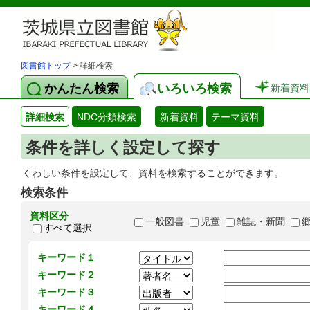
図書館トップ
> 詳細検索
かんたん検索
いろいろ検索
新着資料
詳細検索
NDC分類検索
新着資料
テーマ資料
条件を詳しく設定して探す
くわしい条件を設定して、資料を検索することができます。
検索条件
資料区分
一般図書
児童
雑誌・新聞
すべて選択
キーワード１
キーワード２
キーワード３
キーワード４