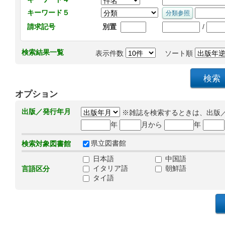
キーワード５
/
請求記号
別置
検索結果一覧
表示件数
ソート順
オプション
出版／発行年月
※雑誌を検索するときは、出版
年
月から
年
県立図書館
検索対象図書館
日本語
中国語
イタリア語
朝鮮語
言語区分
タイ語