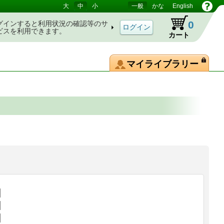
大
中
小
一般
かな
English
0
グインすると利用状況の確認等のサ
ビスを利用できます。
カート
マイライブラリー