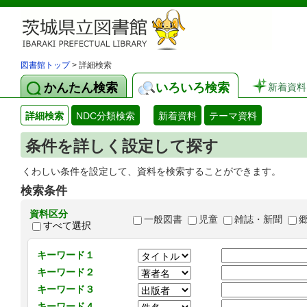
図書館トップ
> 詳細検索
かんたん検索
いろいろ検索
新着資料
詳細検索
NDC分類検索
新着資料
テーマ資料
条件を詳しく設定して探す
くわしい条件を設定して、資料を検索することができます。
検索条件
資料区分
一般図書
児童
雑誌・新聞
すべて選択
キーワード１
キーワード２
キーワード３
キーワード４