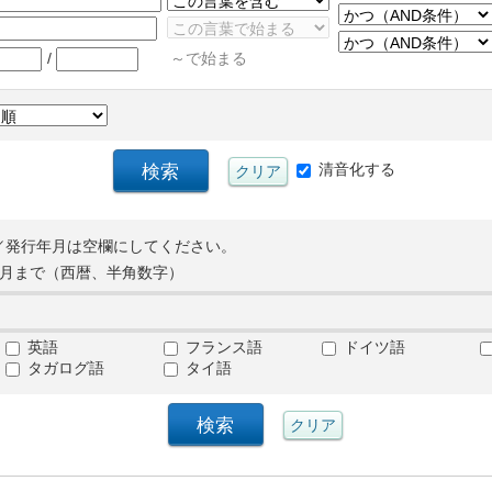
/
～で始まる
清音化する
／発行年月は空欄にしてください。
月まで（西暦、半角数字）
英語
フランス語
ドイツ語
タガログ語
タイ語