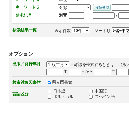
キーワード５
/
請求記号
別置
検索結果一覧
表示件数
ソート順
オプション
出版／発行年月
※雑誌を検索するときは、出版
年
月から
年
県立図書館
検索対象図書館
日本語
中国語
言語区分
ポルトガル
スペイン語