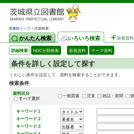
図書館トップ
> 詳細検索
かんたん検索
いろいろ検索
新着資料
詳細検索
NDC分類検索
新着資料
テーマ資料
条件を詳しく設定して探す
くわしい条件を設定して、資料を検索することができます。
検索条件
資料区分
一般図書
児童
雑誌・新聞
すべて選択
キーワード１
キーワード２
キーワード３
キーワード４