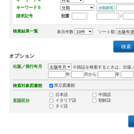
キーワード５
/
請求記号
別置
検索結果一覧
表示件数
ソート順
オプション
出版／発行年月
※雑誌を検索するときは、出版
年
月から
年
県立図書館
検索対象図書館
日本語
中国語
イタリア語
朝鮮語
言語区分
タイ語