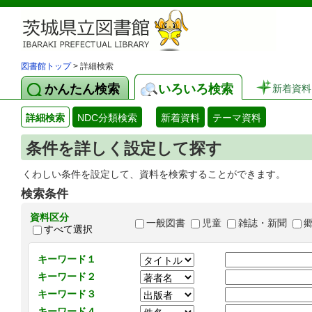
図書館トップ
> 詳細検索
かんたん検索
いろいろ検索
新着資料
詳細検索
NDC分類検索
新着資料
テーマ資料
条件を詳しく設定して探す
くわしい条件を設定して、資料を検索することができます。
検索条件
資料区分
一般図書
児童
雑誌・新聞
すべて選択
キーワード１
キーワード２
キーワード３
キーワード４