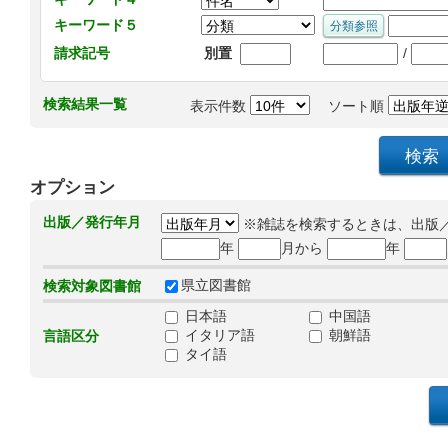
キーワード５
/
請求記号
別置
検索結果一覧
表示件数
ソート順
オプション
出版／発行年月
※雑誌を検索するときは、出版
年
月から
年
県立図書館
検索対象図書館
日本語
中国語
イタリア語
朝鮮語
言語区分
タイ語