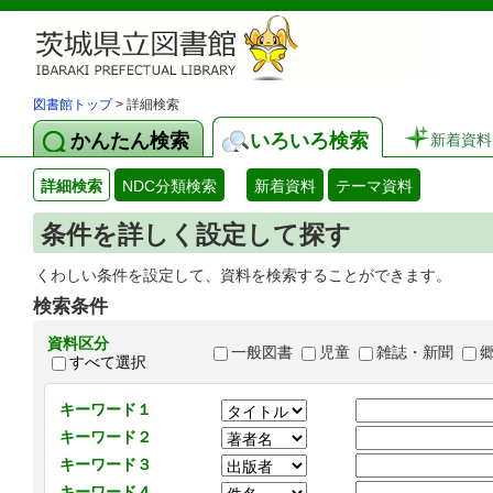
図書館トップ
> 詳細検索
かんたん検索
いろいろ検索
新着資料
詳細検索
NDC分類検索
新着資料
テーマ資料
条件を詳しく設定して探す
くわしい条件を設定して、資料を検索することができます。
検索条件
資料区分
一般図書
児童
雑誌・新聞
すべて選択
キーワード１
キーワード２
キーワード３
キーワード４