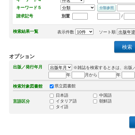
キーワード５
/
請求記号
別置
検索結果一覧
表示件数
ソート順
オプション
出版／発行年月
※雑誌を検索するときは、出版
年
月から
年
県立図書館
検索対象図書館
日本語
中国語
イタリア語
朝鮮語
言語区分
タイ語