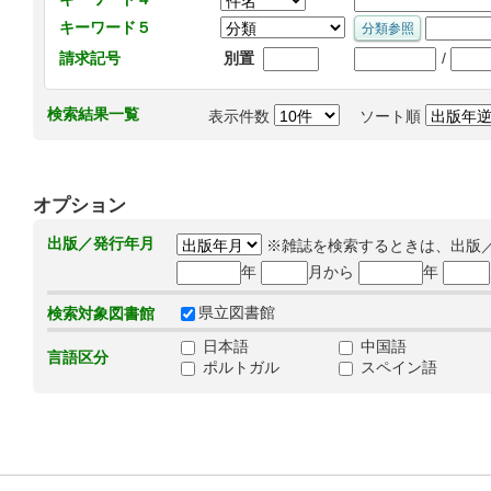
キーワード５
/
請求記号
別置
検索結果一覧
表示件数
ソート順
オプション
出版／発行年月
※雑誌を検索するときは、出版
年
月から
年
県立図書館
検索対象図書館
日本語
中国語
言語区分
ポルトガル
スペイン語