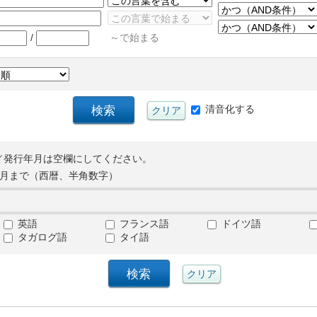
/
～で始まる
清音化する
／発行年月は空欄にしてください。
月まで（西暦、半角数字）
英語
フランス語
ドイツ語
タガログ語
タイ語