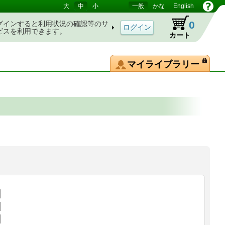
大
中
小
一般
かな
English
0
グインすると利用状況の確認等のサ
ビスを利用できます。
カート
マイライブラリー