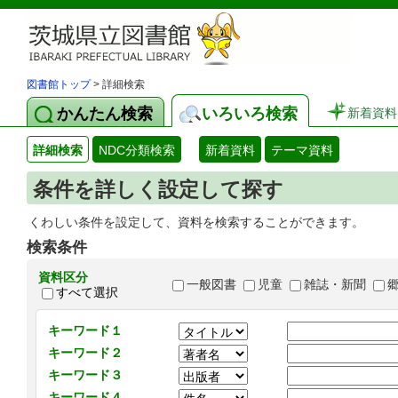
図書館トップ
> 詳細検索
かんたん検索
いろいろ検索
新着資料
詳細検索
NDC分類検索
新着資料
テーマ資料
条件を詳しく設定して探す
くわしい条件を設定して、資料を検索することができます。
検索条件
資料区分
一般図書
児童
雑誌・新聞
すべて選択
キーワード１
キーワード２
キーワード３
キーワード４