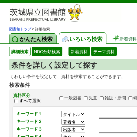
図書館トップ
> 詳細検索
かんたん検索
いろいろ検索
新着資料
詳細検索
NDC分類検索
新着資料
テーマ資料
条件を詳しく設定して探す
くわしい条件を設定して、資料を検索することができます。
検索条件
資料区分
一般図書
児童
雑誌・新聞
すべて選択
キーワード１
キーワード２
キーワード３
キーワード４