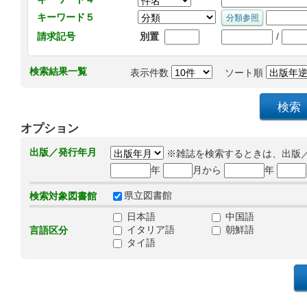
キーワード５
/
請求記号
別置
検索結果一覧
表示件数
ソート順
オプション
出版／発行年月
※雑誌を検索するときは、出版
年
月から
年
県立図書館
検索対象図書館
日本語
中国語
イタリア語
朝鮮語
言語区分
タイ語