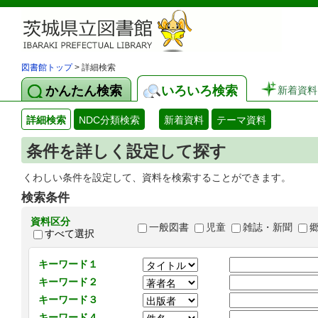
図書館トップ
> 詳細検索
かんたん検索
いろいろ検索
新着資料
詳細検索
NDC分類検索
新着資料
テーマ資料
条件を詳しく設定して探す
くわしい条件を設定して、資料を検索することができます。
検索条件
資料区分
一般図書
児童
雑誌・新聞
すべて選択
キーワード１
キーワード２
キーワード３
キーワード４