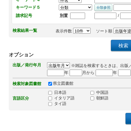
キーワード５
/
請求記号
別置
検索結果一覧
表示件数
ソート順
オプション
出版／発行年月
※雑誌を検索するときは、出版
年
月から
年
県立図書館
検索対象図書館
日本語
中国語
イタリア語
朝鮮語
言語区分
タイ語