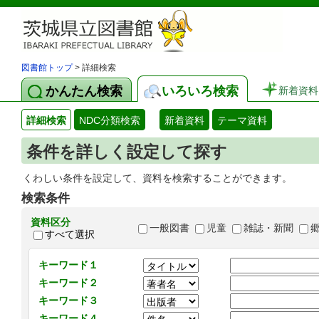
図書館トップ
> 詳細検索
かんたん検索
いろいろ検索
新着資料
詳細検索
NDC分類検索
新着資料
テーマ資料
条件を詳しく設定して探す
くわしい条件を設定して、資料を検索することができます。
検索条件
資料区分
一般図書
児童
雑誌・新聞
すべて選択
キーワード１
キーワード２
キーワード３
キーワード４