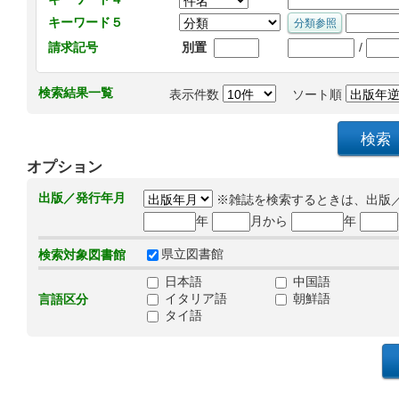
キーワード５
/
請求記号
別置
検索結果一覧
表示件数
ソート順
オプション
出版／発行年月
※雑誌を検索するときは、出版
年
月から
年
県立図書館
検索対象図書館
日本語
中国語
イタリア語
朝鮮語
言語区分
タイ語